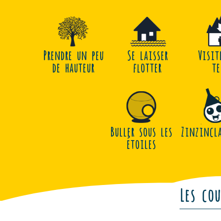
Prendre un peu
Se laisser
Visit
de hauteur
flotter
te
Buller sous les
Zinzincla
étoiles
Les co