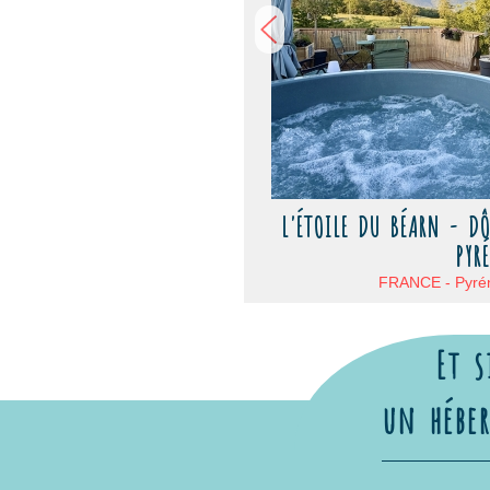
L'ÉTOILE DU BÉARN - DÔ
PYRÉ
FRANCE - Pyrén
Et s
un hébe