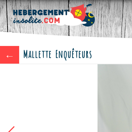
Mallette Enquêteurs
←