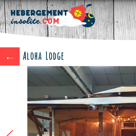
Aloha Lodge
←