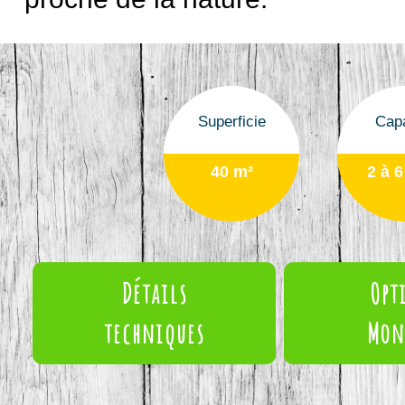
Superficie
Capa
40 m²
2 à 6
Détails
Opt
techniques
Mon