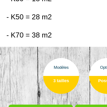
- K50 = 28 m2
- K70 = 38 m2
Modèles
Opt
3 tailles
Poss