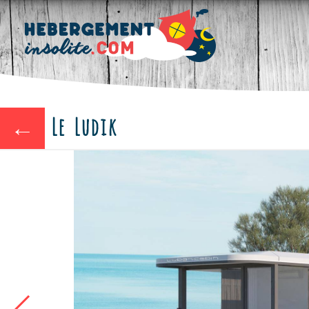
Le Ludik
←