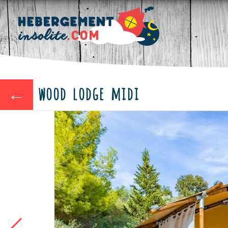
wood lodge midi
←