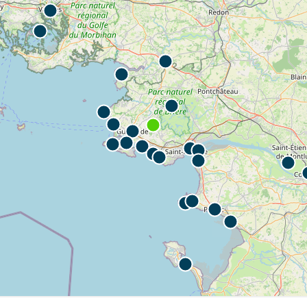
s. La Loire-Atlantique recèle de nombreux trésors qui ne laissent person
r le site.
ocated in Guérande, Southern Bretagne.
d embark on a new activity such as open-air accommodations. This is 
 also acquired a boundary lake, embodying paradise for fishermen and…
 replaced by non-typical accommodations willing to offer a wide range o
children and adults dream. Placed at the campsite entrance , they a
nique style.