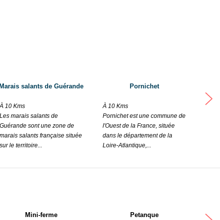
mal and bird species such as horses, pigs, ponies, donkeys, goats,
ited to enjoy a heated swimming pool not forgetting the 5 person
l atmosphere
: salt marshes, the Saint-Nazaire harbour, the Croisic and Baule
Marais salants de Guérande
Pornichet
À 10 Kms
À 10 Kms
À 12
Les marais salants de
Pornichet est une commune de
La T
Guérande sont une zone de
l'Ouest de la France, située
de l'
marais salants française située
dans le département de la
dans 
sur le territoire...
Loire-Atlantique,...
Loire
Mini-ferme
Petanque
Pisc