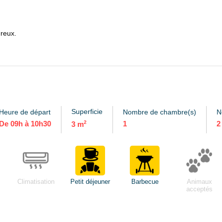
ureux.
 Il sera nécessaire d'aller aux sanitaires communs du camping.
Superficie
Heure de départ
Nombre de chambre(s)
N
De 09h à 10h30
2
1
2
3 m
Climatisation
Petit déjeuner
Barbecue
Animaux
acceptés