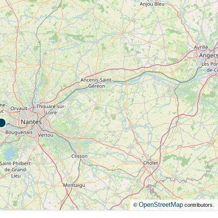
ne indifférent : les marais salants, le port de Saint-Nazaire, les
a real family story : Nathan, the elder son, was hired for the
. ducks !
f choices : teepees, safari tents, gypsy caravans, finnish kotas,
re unmissable and catch everyone’s attention ! Marc, a former
OpenStreetMap
©
contributors.