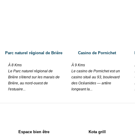
s to the campsite flagship attraction : A mini farm hosting various ani
nd riding are planed ! To enhance your stay even more, you will be inv
r entertainments are taking place over the season in a merry and joyfu
oire-Atlantique is a land of treasures where everyone feels delighted 
Parc naturel régional de Brière
Casino de Pornichet
À 8 Kms
À 9 Kms
Le Parc naturel régional de
Le casino de Pornichet est un
Brière s'étend sur les marais de
casino situé au 93, boulevard
Brière, au nord-ouest de
des Océanides — artère
l'estuaire...
longeant la...
Espace bien être
Kota grill