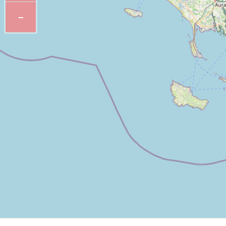
dans la joie et la bonne humeur.
−
Il ne manque pas de
belles excursions
à faire dans les environ
belles plages du Croisic ou de La Baule, etc.
De nombreuses formules et tarifs promotionnels sont proposés su
Copyright Denise Cabelli - Reproduction interdite
English version
In 2011, Karen and Marc fell in love with an escheat campsite l
They were immediately seduced by the idea of renovating it an
occasion and the other children were solicited to help out.
Ideas are not missing there ! Besides the actual campsite, they
The former mobile homes still remain, but they are progressively
pod cabins, barrel cabins, coco sweet are names making both 
carpenter, invested all his know-how to provide his camp with a u