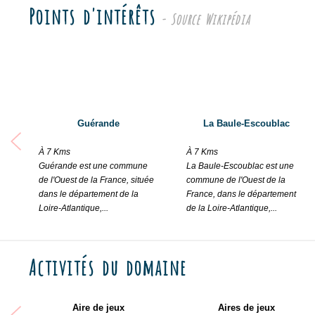
Points d'intérêts
Families and children will feel very comfortable especially thank
- Source Wikipédia
sheep, rabbits, hens, ducks, peacocks, etc. Grooming, feeding a
hot tub and the privatised sauna upon reservation. Several othe
There is no shortage of beautiful excursions in the area. The L
splendid beaches, etc..
Several formulas and promotional fares are available on-site.
Guérande
La Baule-Escoublac
À 7 Kms
À 7 Kms
Guérande est une commune
La Baule-Escoublac est une
de l'Ouest de la France, située
commune de l'Ouest de la
dans le département de la
France, dans le département
Loire-Atlantique,...
de la Loire-Atlantique,...
Activités du domaine
Aire de jeux
Aires de jeux