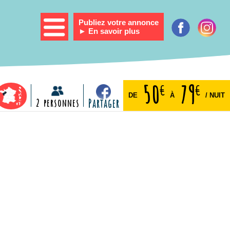
Publiez votre annonce
► En savoir plus
50
79
€
€
DE
À
/ NUIT
2 personnes
Partager