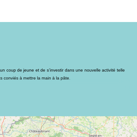
un coup de jeune et de s’investir dans une nouvelle activité telle
ts conviés à mettre la main à la pâte.
pêcheurs et… des canards !
rir une gamme très diversifiée : tipis, tentes « safari », roulottes,
us les regards ! Ancien menuisier, Marc a déployé tout son savoir-
eille toutes sortes d’animaux et volatiles,
chevaux
,
cochons
,
 poney sont au programme ! Pour agrémenter votre séjour, une
uses autres animations s’y déroulent tout au long de la saison,