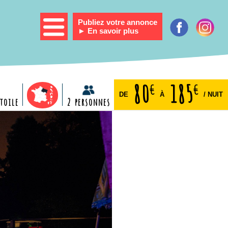
Publiez votre annonce
► En savoir plus
80
185
€
€
DE
À
/ NUIT
étoile
2 personnes