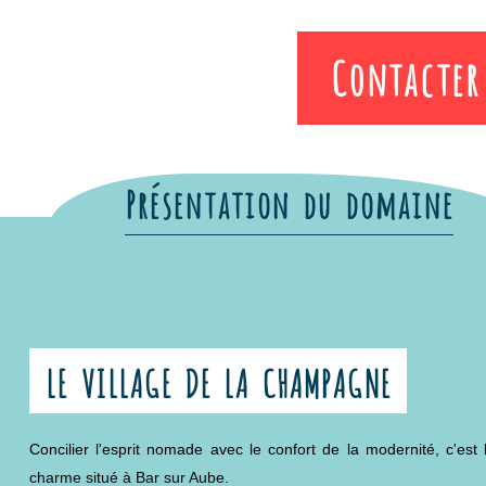
moins de 30 kg.
Contacter 
La climatisation réversible vous permettra de passer la nuit au
aménagée de 4m² complète ce cocon, peut-être pour déguste
imprenable sur notre domaine arboré !
Le linge de lit et le linge de toilette sont fournis, le nettoyage final e
Présentation du domaine
LE VILLAGE DE LA CHAMPAGNE
Concilier l'esprit nomade avec le confort de la modernité, c'est 
charme situé à Bar sur Aube.