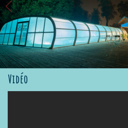
Only 237 kilometers from Paris and 140 km from Reims, the village
couple or family. The lodgings are spread out in a leafy park of 3 
Not to miss, close by, is the medieval town of Bar-sur-Aube and
preserved vestiges of the past: charming little half-timbered chu
country, the Aube produces champagne, and the Riceys rosé, a r
discovering and sampling the best vintage
Vidéo