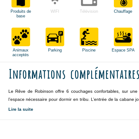
Produits de
WIFI
Télévision
Chauffage
base
Animaux
Parking
Piscine
Espace SPA
acceptés
Informations complémentaire
Le Rêve de Robinson offre 6 couchages confortables, sur une s
l’espace nécessaire pour dormir en tribu. L’entrée de la cabane j
système imaginatif permet de soulever la table et de laisser place
Lire la suite
Entre cet espace et la cabine du capitaine avec son lit doubl
confortable salle d’eau avec WC. De l’autre, deux lits : une couc