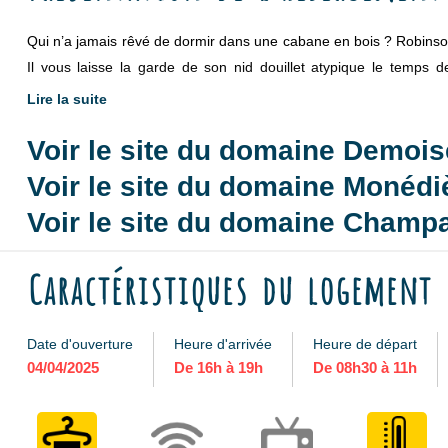
Qui n’a jamais rêvé de dormir dans une cabane en bois ? Robinso
Il vous laisse la garde de son nid douillet atypique le temps 
hébergement insolite, idéal pour des week-ends en famille façon e
Lire la suite
Voir le site du domaine Demois
Le Rêve de Robinson est un chalet privatif cosy, prévu pour une f
éco responsable, imaginée comme la cabine d’un bateau, est princi
Voir le site du domaine Monédi
de la mer. Dépaysement total garanti !
Voir le site du domaine Champ
Vous pourrez choisir d’y séjourner pour une nuitée ou plusieurs nui
Caractéristiques du logement
Date d'ouverture
Heure d'arrivée
Heure de départ
04/04/2025
De 16h à 19h
De 08h30 à 11h