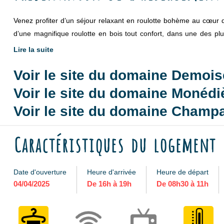
Venez profiter d’un séjour relaxant en roulotte bohème au cœur 
d’une magnifique roulotte en bois tout confort, dans une des plu
famille !
Lire la suite
Voir le site du domaine Demois
Inspiré des modes de vie nomades, la roulotte bohème vous gara
symbole d’un nouvel art de vivre. Elle vous offre originalité, a
Voir le site du domaine Monédi
campagne.
Voir le site du domaine Champ
C’est le parfait compromis entre voyage et confort !
Caractéristiques du logement
Date d'ouverture
Heure d'arrivée
Heure de départ
04/04/2025
De 16h à 19h
De 08h30 à 11h