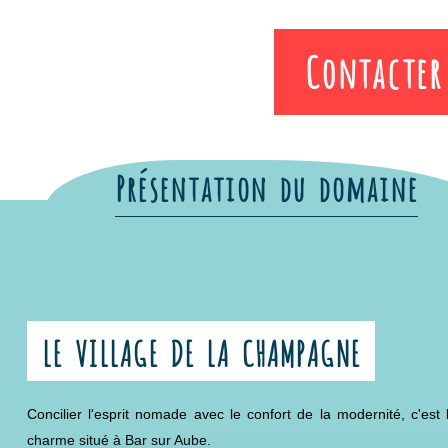
La cuisine et la pièce à vivre sont entièrement équipées de tout 
de vos proches. La roulotte bohème compte 3 lits simples, dont 
Contacter 
un lit double.
Enfin, la salle d’eau vient compléter cet ensemble, sans oublier la 
Le linge de lit et le linge de toilette sont fournis, le nettoyage final e
Présentation du domaine
LE VILLAGE DE LA CHAMPAGNE
Concilier l'esprit nomade avec le confort de la modernité, c'est 
charme situé à Bar sur Aube.