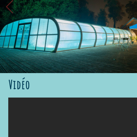
Only 237 kilometers from Paris and 140 km from Reims, the village
couple or family. The lodgings are spread out in a leafy park of 3 
Not to miss, close by, is the medieval town of Bar-sur-Aube and
preserved vestiges of the past: charming little half-timbered chu
country, the Aube produces champagne, and the Riceys rosé, a r
discovering and sampling the best vintage
Vidéo