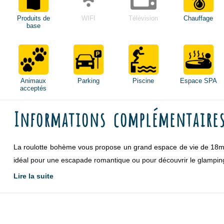
Produits de
WIFI
Télévision
Chauffage
base
Animaux
Parking
Piscine
Espace SPA
acceptés
Informations complémentaire
La roulotte bohème vous propose un grand espace de vie de 18m² et
idéal pour une escapade romantique ou pour découvrir le glamping 
Lire la suite
Notre roulotte bohème est par ailleurs adaptée aux personnes à m
personne en fauteuil. On y accède par une rampe, et les doubles po